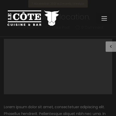
7 November 2021
in
Deserts
,
Lifestyle
Beautiful location.
secureadmin
2
Like Post
0
Comment
Lorem ipsum dolor sit amet, consectetuer adipiscing elit.
Phasellus hendrerit. Pellentesque aliquet nibh nec urna. In