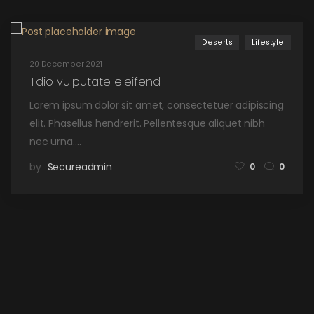
Deserts
Lifestyle
20 December 2021
Tdio vulputate eleifend
Lorem ipsum dolor sit amet, consectetuer adipiscing
elit. Phasellus hendrerit. Pellentesque aliquet nibh
nec urna.…
by
Secureadmin
0
0