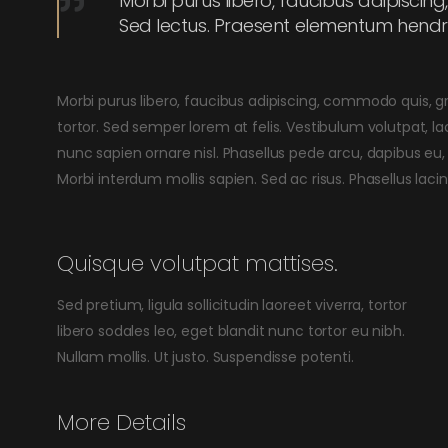
Morbi purus libero, faucibus adipiscing
Sed lectus. Praesent elementum hendrer
Morbi purus libero, faucibus adipiscing, commodo quis, g
tortor. Sed semper lorem at felis. Vestibulum volutpat, la
nunc sapien ornare nisl. Phasellus pede arcu, dapibus eu
Morbi interdum mollis sapien. Sed ac risus. Phasellus laci
Quisque volutpat mattises.
Sed pretium, ligula sollicitudin laoreet viverra, tortor
libero sodales leo, eget blandit nunc tortor eu nibh.
Nullam mollis. Ut justo. Suspendisse potenti.
More Details