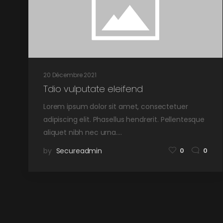
20 Décembre 2021
Tdio vulputate eleifend
Lorem ipsum dolor sit amet, consectetuer
adipiscing elit. Phasellus hendrerit. Pellentesque
aliquet nibh nec urna.…
by
Secureadmin
0
0