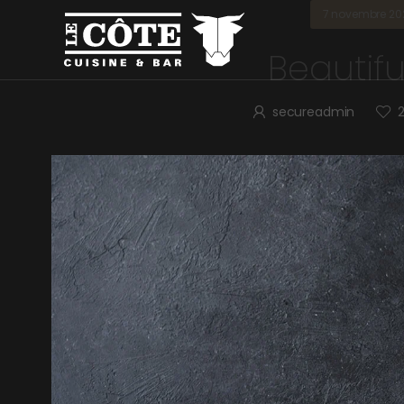
7 novembre 20
Beautifu
secureadmin