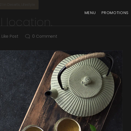
21
in
Deserts
,
Lifestyle
MENU
PROMOTIONS
l location.
2
Like Post
0
Comment