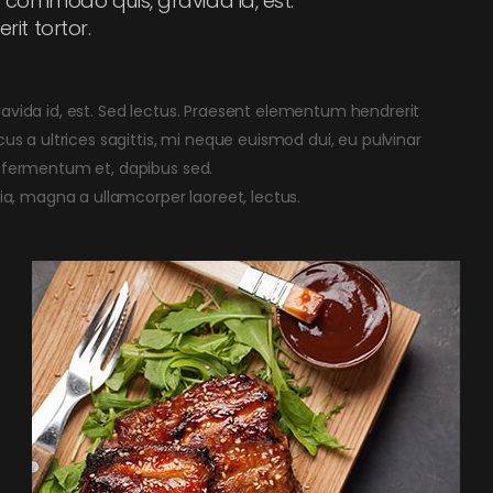
, commodo quis, gravida id, est.
it tortor.
ravida id, est. Sed lectus. Praesent elementum hendrerit
cus a ultrices sagittis, mi neque euismod dui, eu pulvinar
, fermentum et, dapibus sed.
nia, magna a ullamcorper laoreet, lectus.