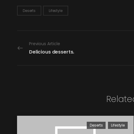
Deserts
Lifestyle
Previous Article
Delicious desserts.
Relate
Deserts
Lifestyle