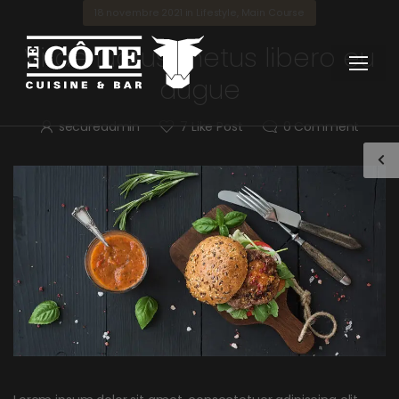
18 novembre 2021
in
Lifestyle
,
Main Course
Vitae luctus metus libero eu
augue
secureadmin
7
Like Post
0
Comment