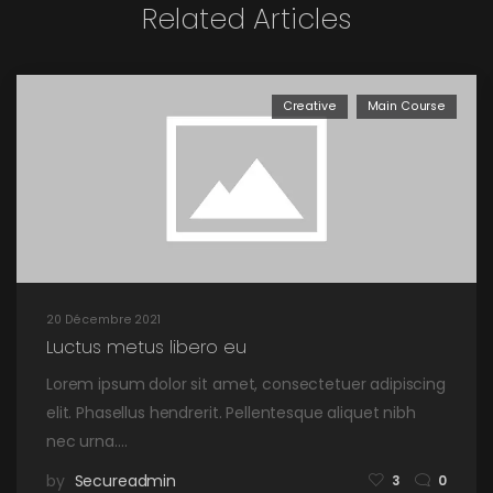
Related Articles
Creative
Main Course
20 Décembre 2021
Luctus metus libero eu
Lorem ipsum dolor sit amet, consectetuer adipiscing
elit. Phasellus hendrerit. Pellentesque aliquet nibh
nec urna.…
by
Secureadmin
3
0