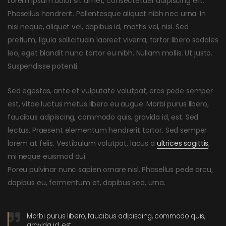
Lorem ipsum dolor sit amet, consectetuer adipiscing elit.
Phasellus hendrerit. Pellentesque aliquet nibh nec urna. In
nisi neque, aliquet vel, dapibus id, mattis vel, nisi. Sed
pretium, ligula sollicitudin laoreet viverra, tortor libero sodales
leo, eget blandit nunc tortor eu nibh. Nullam mollis. Ut justo.
Suspendisse potenti.
Sed egestas, ante et vulputate volutpat, eros pede semper
est, vitae luctus metus libero eu augue. Morbi purus libero,
faucibus adipiscing, commodo quis, gravida id, est. Sed
lectus. Praesent elementum hendrerit tortor. Sed semper
lorem at felis. Vestibulum volutpat, lacus a
ultrices sagittis
,
mi neque euismod dui.
Poreu pulvinar nunc sapien ornare nisl. Phasellus pede arcu,
dapibus eu, fermentum et, dapibus sed, urna.
Morbi purus libero, faucibus adipiscing, commodo quis,
gravida id, est.