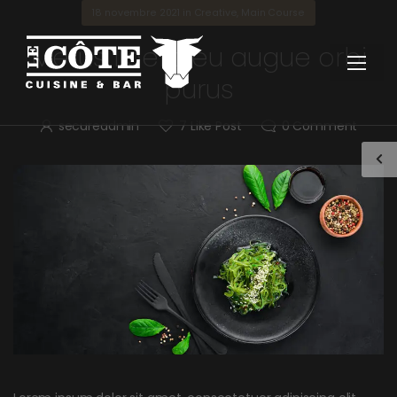
18 novembre 2021
in
Creative
,
Main Course
Metus libero eu augue orbi
purus
secureadmin
7
Like Post
0
Comment