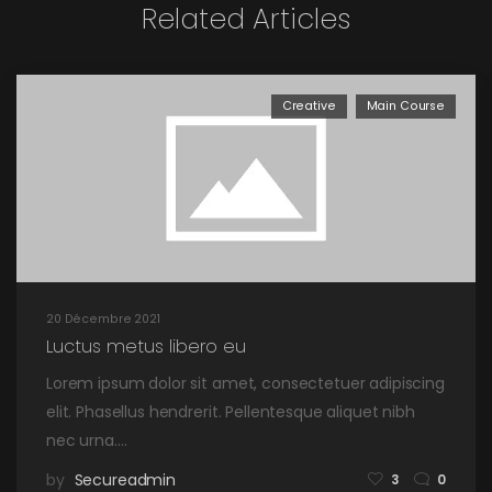
Related Articles
Creative
Main Course
20 Décembre 2021
Luctus metus libero eu
Lorem ipsum dolor sit amet, consectetuer adipiscing
elit. Phasellus hendrerit. Pellentesque aliquet nibh
nec urna.…
by
Secureadmin
3
0