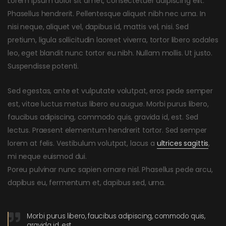
Lorem ipsum dolor sit amet, consectetuer adipiscing elit.
Phasellus hendrerit. Pellentesque aliquet nibh nec urna. In
nisi neque, aliquet vel, dapibus id, mattis vel, nisi. Sed
pretium, ligula sollicitudin laoreet viverra, tortor libero sodales
leo, eget blandit nunc tortor eu nibh. Nullam mollis. Ut justo.
Suspendisse potenti.
Sed egestas, ante et vulputate volutpat, eros pede semper
est, vitae luctus metus libero eu augue. Morbi purus libero,
faucibus adipiscing, commodo quis, gravida id, est. Sed
lectus. Praesent elementum hendrerit tortor. Sed semper
lorem at felis. Vestibulum volutpat, lacus a
ultrices sagittis
,
mi neque euismod dui.
Poreu pulvinar nunc sapien ornare nisl. Phasellus pede arcu,
dapibus eu, fermentum et, dapibus sed, urna.
Morbi purus libero, faucibus adipiscing, commodo quis,
gravida id, est.